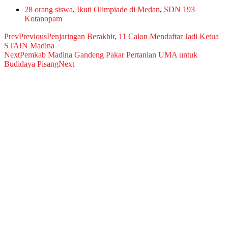
28 orang siswa
,
Ikuti Olimpiade di Medan
,
SDN 193
Kotanopam
Prev
Previous
Penjaringan Berakhir, 11 Calon Mendaftar Jadi Ketua
STAIN Madina
Next
Pemkab Madina Gandeng Pakar Pertanian UMA untuk
Budidaya Pisang
Next