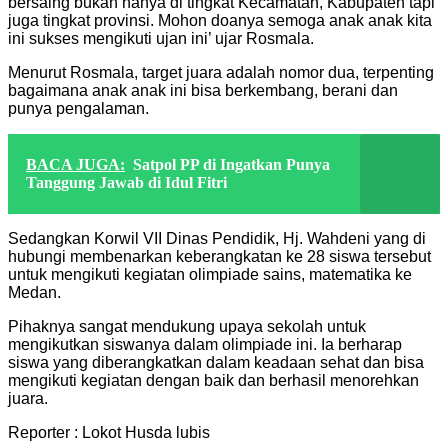
bersaing bukan hanya di tingkat Kecamatan, Kabupaten tapi
juga tingkat provinsi. Mohon doanya semoga anak anak kita
ini sukses mengikuti ujan ini’ ujar Rosmala.
Menurut Rosmala, target juara adalah nomor dua, terpenting
bagaimana anak anak ini bisa berkembang, berani dan
punya pengalaman.
BACA JUGA:
Satpol PP di Ingatkan Punya
Tanggung Jawab di Idul Fitri
Sedangkan Korwil VII Dinas Pendidik, Hj. Wahdeni yang di
hubungi membenarkan keberangkatan ke 28 siswa tersebut
untuk mengikuti kegiatan olimpiade sains, matematika ke
Medan.
Pihaknya sangat mendukung upaya sekolah untuk
mengikutkan siswanya dalam olimpiade ini. Ia berharap
siswa yang diberangkatkan dalam keadaan sehat dan bisa
mengikuti kegiatan dengan baik dan berhasil menorehkan
juara.
Reporter : Lokot Husda lubis