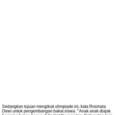
Sedangkan tujuan mengikuti olimpiade ini, kata Rosmala
Dewi untuk pengembangan bakat siswa. ” Anak anak diajak