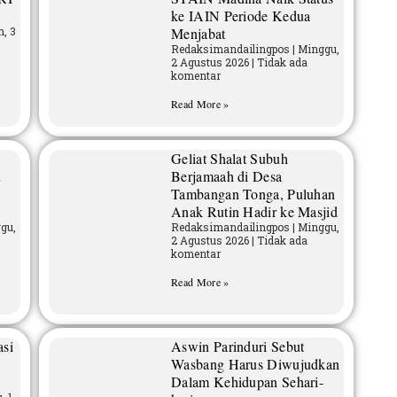
ke IAIN Periode Kedua
, 3
Menjabat
Redaksimandailingpos
Minggu,
2 Agustus 2026
Tidak ada
komentar
Read More »
Geliat Shalat Subuh
u
Berjamaah di Desa
Tambangan Tonga, Puluhan
Anak Rutin Hadir ke Masjid
gu,
Redaksimandailingpos
Minggu,
2 Agustus 2026
Tidak ada
komentar
Read More »
asi
Aswin Parinduri Sebut
Wasbang Harus Diwujudkan
Dalam Kehidupan Sehari-