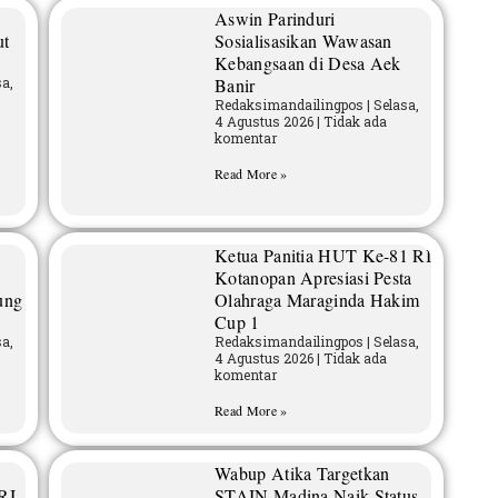
Aswin Parinduri
ut
Sosialisasikan Wawasan
Kebangsaan di Desa Aek
a,
Banir
Redaksimandailingpos
Selasa,
4 Agustus 2026
Tidak ada
komentar
Read More »
Ketua Panitia HUT Ke-81 RI
Kotanopan Apresiasi Pesta
ung
Olahraga Maraginda Hakim
Cup 1
a,
Redaksimandailingpos
Selasa,
4 Agustus 2026
Tidak ada
komentar
Read More »
Wabup Atika Targetkan
RI
STAIN Madina Naik Status