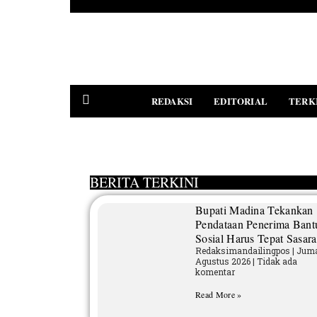
REDAKSI
EDITORIAL
TERK
PEDOMAN MEDIA SIBER
BERITA TERKINI
Bupati Madina Tekankan
Pendataan Penerima Bant
Sosial Harus Tepat Sasar
Redaksimandailingpos
Juma
Agustus 2026
Tidak ada
komentar
Read More »