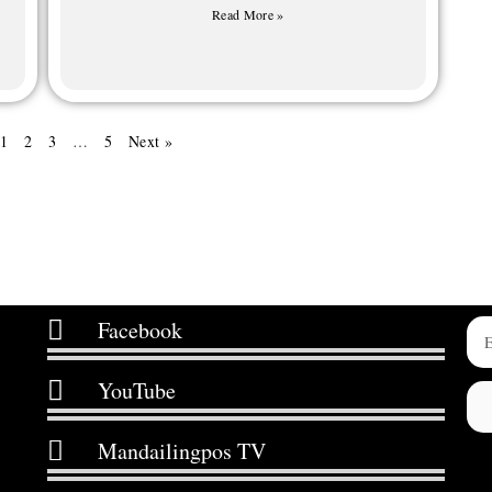
Read More »
1
2
3
…
5
Next »
Facebook
YouTube
Mandailingpos TV