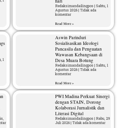
, 1
hari
Redaksimandailingpos
Sabtu, 1
Agustus 2026
Tidak ada
komentar
Read More »
Aswin Parinduri
ngs
Sosialisasikan Ideologi
Pancasila dan Penguatan
Wawasan Kebangsaan di
, 1
Desa Muara Botung
Redaksimandailingpos
Sabtu, 1
Agustus 2026
Tidak ada
komentar
Read More »
an
PWI Madina Perkuat Sinergi
dengan STAIN, Dorong
t
Kolaborasi Jurnalistik dan
Literasi Digital
s,
Redaksimandailingpos
Rabu, 29
ntar
Juli 2026
Tidak ada komentar