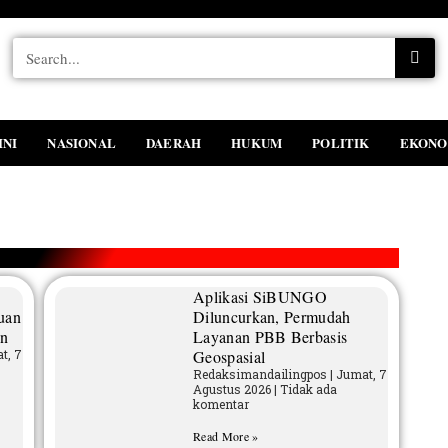
INI
NASIONAL
DAERAH
HUKUM
POLITIK
EKONO
Aplikasi SiBUNGO
uan
Diluncurkan, Permudah
an
Layanan PBB Berbasis
t, 7
Geospasial
Redaksimandailingpos
Jumat, 7
Agustus 2026
Tidak ada
komentar
Read More »