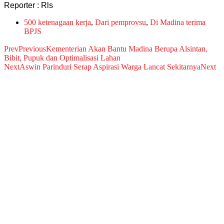
Reporter : Rls
500 ketenagaan kerja
,
Dari pemprovsu
,
Di Madina terima
BPJS
Prev
Previous
Kementerian Akan Bantu Madina Berupa Alsintan,
Bibit, Pupuk dan Optimalisasi Lahan
Next
Aswin Parinduri Serap Aspirasi Warga Lancat Sekitarnya
Next