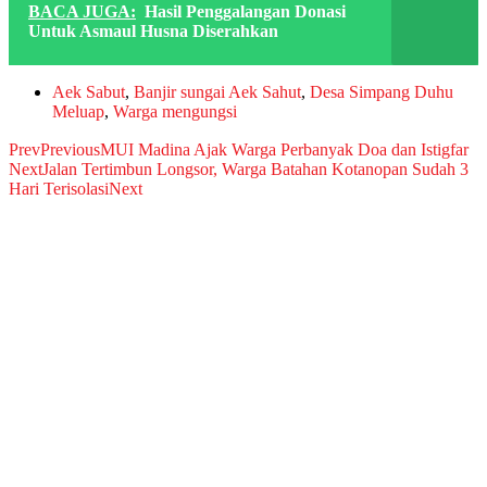
BACA JUGA:
Hasil Penggalangan Donasi
Untuk Asmaul Husna Diserahkan
Aek Sabut
,
Banjir sungai Aek Sahut
,
Desa Simpang Duhu
Meluap
,
Warga mengungsi
Prev
Previous
MUI Madina Ajak Warga Perbanyak Doa dan Istigfar
Next
Jalan Tertimbun Longsor, Warga Batahan Kotanopan Sudah 3
Hari Terisolasi
Next