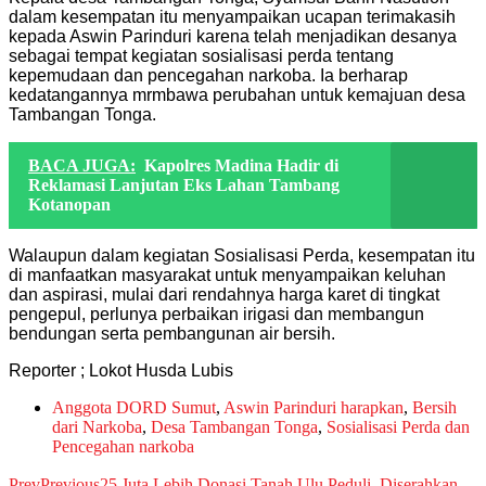
dalam kesempatan itu menyampaikan ucapan terimakasih
kepada Aswin Parinduri karena telah menjadikan desanya
sebagai tempat kegiatan sosialisasi perda tentang
kepemudaan dan pencegahan narkoba. Ia berharap
kedatangannya mrmbawa perubahan untuk kemajuan desa
Tambangan Tonga.
BACA JUGA:
Kapolres Madina Hadir di
Reklamasi Lanjutan Eks Lahan Tambang
Kotanopan
Walaupun dalam kegiatan Sosialisasi Perda, kesempatan itu
di manfaatkan masyarakat untuk menyampaikan keluhan
dan aspirasi, mulai dari rendahnya harga karet di tingkat
pengepul, perlunya perbaikan irigasi dan membangun
bendungan serta pembangunan air bersih.
Reporter ; Lokot Husda Lubis
Anggota DORD Sumut
,
Aswin Parinduri harapkan
,
Bersih
dari Narkoba
,
Desa Tambangan Tonga
,
Sosialisasi Perda dan
Pencegahan narkoba
Prev
Previous
25 Juta Lebih Donasi Tanah Ulu Peduli, Diserahkan