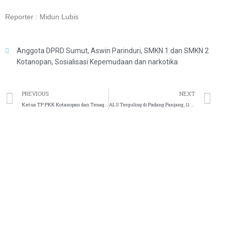
Reporter : Midun Lubis
Anggota DPRD Sumut
,
Aswin Parinduri
,
SMKN 1 dan SMKN 2
Kotanopan
,
Sosialisasi Kepemudaan dan narkotika
PREVIOUS
NEXT
Ketua TP PKK Kotanopan dan Tenaga Kesehatan Gaungkan Pentingnya Vaksinasi Anak
ALS Terguling di Padang Panjang, 11 Orang Tewas