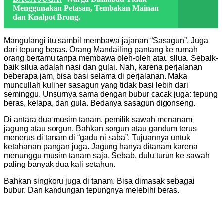
Menggunakan Petasan, Tembakan Mainan
dan Knalpot Brong.
Mangulangi itu sambil membawa jajanan “Sasagun”. Juga
dari tepung beras. Orang Mandailing pantang ke rumah
orang bertamu tanpa membawa oleh-oleh atau silua. Sebaik-
baik silua adalah nasi dan gulai. Nah, karena perjalanan
beberapa jam, bisa basi selama di perjalanan. Maka
muncullah kuliner sasagun yang tidak basi lebih dari
seminggu. Unsurnya sama dengan bubur cacak juga: tepung
beras, kelapa, dan gula. Bedanya sasagun digonseng.
Di antara dua musim tanam, pemilik sawah menanam
jagung atau sorgun. Bahkan sorgun atau gandum terus
menerus di tanam di “gadu ni saba”. Tujuannya untuk
ketahanan pangan juga. Jagung hanya ditanam karena
menunggu musim tanam saja. Sebab, dulu turun ke sawah
paling banyak dua kali setahun.
Bahkan singkoru juga di tanam. Bisa dimasak sebagai
bubur. Dan kandungan tepungnya melebihi beras.