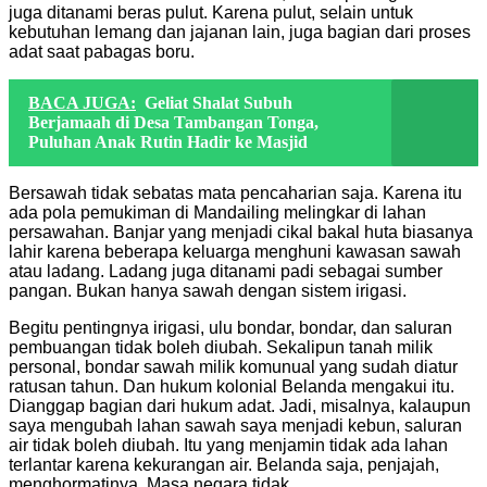
juga ditanami beras pulut. Karena pulut, selain untuk
kebutuhan lemang dan jajanan lain, juga bagian dari proses
adat saat pabagas boru.
BACA JUGA:
Geliat Shalat Subuh
Berjamaah di Desa Tambangan Tonga,
Puluhan Anak Rutin Hadir ke Masjid
Bersawah tidak sebatas mata pencaharian saja. Karena itu
ada pola pemukiman di Mandailing melingkar di lahan
persawahan. Banjar yang menjadi cikal bakal huta biasanya
lahir karena beberapa keluarga menghuni kawasan sawah
atau ladang. Ladang juga ditanami padi sebagai sumber
pangan. Bukan hanya sawah dengan sistem irigasi.
Begitu pentingnya irigasi, ulu bondar, bondar, dan saluran
pembuangan tidak boleh diubah. Sekalipun tanah milik
personal, bondar sawah milik komunual yang sudah diatur
ratusan tahun. Dan hukum kolonial Belanda mengakui itu.
Dianggap bagian dari hukum adat. Jadi, misalnya, kalaupun
saya mengubah lahan sawah saya menjadi kebun, saluran
air tidak boleh diubah. Itu yang menjamin tidak ada lahan
terlantar karena kekurangan air. Belanda saja, penjajah,
menghormatinya. Masa negara tidak.