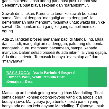
gadis mai deba, anso adong panabusi pusuk dohot sira”.
Selebihnya buat biaya sekolah dan “parabitonmu”.
Sawah dimuliakan. Karena itu turun ke sawah bersama-
sama. Dimulai dengan “mangaligi ari na denggan”, lalu
pemerintahan huta mengumumkannya untuk waktu turun ke
sawah. Diumumkan dari gang ke gang sambil memukul
ogung.
Ada 25 langkah proses menanam padi di Mandailing. Mulai
dari itu tadi, mangaligi ari na denggan, palubung ulu bondar,
mangarabi duru, mambaen parsamean, sampai kepada
manyabi. Dalam setiap prosesi itu ada nilai-nilai yang dijaga.
Ada ritual tertentu. Termasuk budaya “marsialap ari” dan
“manyaraya”
BACA JUGA:
Aswin Parinduri Sosper di
Lumban Pasir, Sebut Pemuda Pilar
Kemajuan Desa
Marsialap ari bentuk gotong royong khas Mandailing. Tidak
sama dengan konsep gotong-royong yang kita adopsi dari
budaya jawa. Manyaraya juga bentuk pesta panen yang
hanya ada dalam kebudayaan Mandailing. Tujiannya untuk