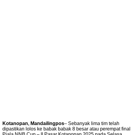
Kotanopan, Mandailingpos
– Sebanyak lima tim telah
dipastikan lolos ke babak babak 8 besar atau perempat final
Piala NNB Cup – II Pasar Kotanopan 2025 pada Selasa