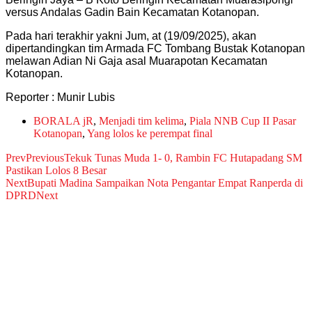
versus Andalas Gadin Bain Kecamatan Kotanopan.
Pada hari terakhir yakni Jum, at (19/09/2025), akan
dipertandingkan tim Armada FC Tombang Bustak Kotanopan
melawan Adian Ni Gaja asal Muarapotan Kecamatan
Kotanopan.
Reporter : Munir Lubis
BORALA jR
,
Menjadi tim kelima
,
Piala NNB Cup II Pasar
Kotanopan
,
Yang lolos ke perempat final
Prev
Previous
Tekuk Tunas Muda 1- 0, Rambin FC Hutapadang SM
Pastikan Lolos 8 Besar
Next
Bupati Madina Sampaikan Nota Pengantar Empat Ranperda di
DPRD
Next