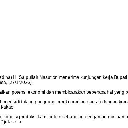
adina) H. Saipullah Nasution menerima kunjungan kerja Bupat
a, (27/1/2026).
kan potensi ekonomi dan membicarakan beberapa hal yang berk
h menjadi tulang punggung perekonomian daerah dengan komodit
 kakao.
un, kondisi produksi kami belum sebanding dengan permintaan 
” jelas dia.