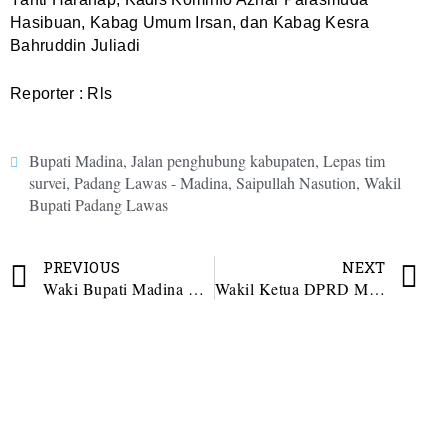
Hasibuan, Kabag Umum Irsan, dan Kabag Kesra
Bahruddin Juliadi
Reporter : Rls
Bupati Madina
,
Jalan penghubung kabupaten
,
Lepas tim
survei
,
Padang Lawas - Madina
,
Saipullah Nasution
,
Wakil
Bupati Padang Lawas
PREVIOUS
NEXT
Waki Bupati Madina Lepas Kafilah STQH Tahun 2025
Wakil Ketua DPRD Madina Angkat Bicara Terkait Rusaknya Bangunan SDN 240 Bandar Panjang Tuo