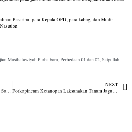
Sahnan Pasaribu, para Kepala OPD, para kabag, dan Mudir
Nasution.
jian Musthafawiyah Purba baru
,
Perbedaan 01 dan 02
,
Saipullah
NEXT
Wabup Madina Cek Penyebab Ribuan Hektare Sawah Terancam Gagal Tanam
Forkopincam Kotanopan Laksanakan Tanam Jagung Serentak