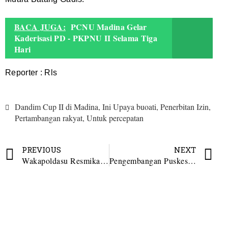
BACA JUGA:
PCNU Madina Gelar
Kaderisasi PD - PKPNU II Selama Tiga
Hari
Reporter : Rls
Dandim Cup II di Madina
,
Ini Upaya buoati
,
Penerbitan Izin
,
Pertambangan rakyat
,
Untuk percepatan
PREVIOUS
NEXT
Wakapoldasu Resmikan SPPG Polres Madina
Pengembangan Puskesmas dan Stadion Perjuangan Kotanopan Mencuat Dalam Reses H. Aswin Parinduri