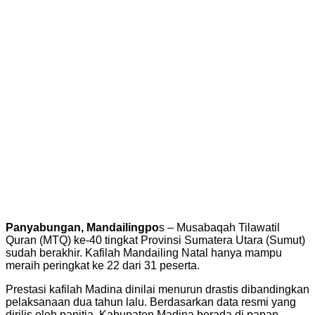
Panyabungan, Mandailingpo
s – Musabaqah Tilawatil
Quran (MTQ) ke-40 tingkat Provinsi Sumatera Utara (Sumut)
sudah berakhir. Kafilah Mandailing Natal hanya mampu
meraih peringkat ke 22 dari 31 peserta.
Prestasi kafilah Madina dinilai menurun drastis dibandingkan
pelaksanaan dua tahun lalu. Berdasarkan data resmi yang
dirilis oleh panitia, Kabupaten Madina berada di papan