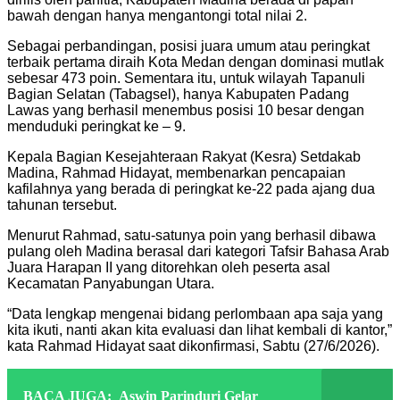
bawah dengan hanya mengantongi total nilai 2.
Sebagai perbandingan, posisi juara umum atau peringkat
terbaik pertama diraih Kota Medan dengan dominasi mutlak
sebesar 473 poin. Sementara itu, untuk wilayah Tapanuli
Bagian Selatan (Tabagsel), hanya Kabupaten Padang
Lawas yang berhasil menembus posisi 10 besar dengan
menduduki peringkat ke – 9.
Kepala Bagian Kesejahteraan Rakyat (Kesra) Setdakab
Madina, Rahmad Hidayat, membenarkan pencapaian
kafilahnya yang berada di peringkat ke-22 pada ajang dua
tahunan tersebut.
Menurut Rahmad, satu-satunya poin yang berhasil dibawa
pulang oleh Madina berasal dari kategori Tafsir Bahasa Arab
Juara Harapan II yang ditorehkan oleh peserta asal
Kecamatan Panyabungan Utara.
“Data lengkap mengenai bidang perlombaan apa saja yang
kita ikuti, nanti akan kita evaluasi dan lihat kembali di kantor,”
kata Rahmad Hidayat saat dikonfirmasi, Sabtu (27/6/2026).
BACA JUGA:
Aswin Parinduri Gelar