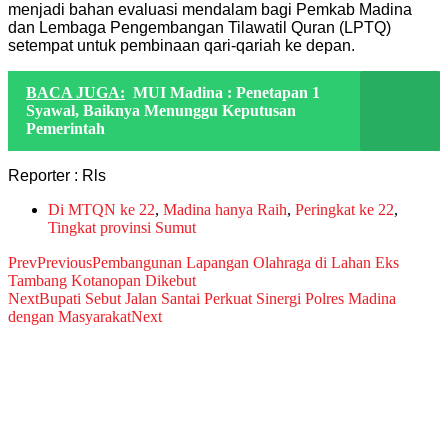
menjadi bahan evaluasi mendalam bagi Pemkab Madina
dan Lembaga Pengembangan Tilawatil Quran (LPTQ)
setempat untuk pembinaan qari-qariah ke depan.
BACA JUGA:
MUI Madina : Penetapan 1
Syawal, Baiknya Menunggu Keputusan
Pemerintah
Reporter : Rls
Di MTQN ke 22
,
Madina hanya Raih
,
Peringkat ke 22
,
Tingkat provinsi Sumut
Prev
Previous
Pembangunan Lapangan Olahraga di Lahan Eks
Tambang Kotanopan Dikebut
Next
Bupati Sebut Jalan Santai Perkuat Sinergi Polres Madina
dengan Masyarakat
Next