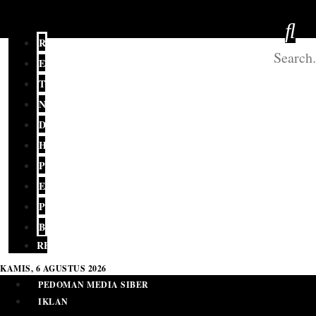
REDAKSI
EDITORIAL
TERKINI
NASIONAL
DAERAH
HUKUM
POLITIK
EKONOMI
PENDIDIKAN
BUDAYA
RELIGI
KAMIS, 6 AGUSTUS 2026
PEDOMAN MEDIA SIBER
IKLAN