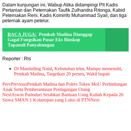
Dalam kunjungan ini, Wabup Atika didampingi Plt Kadis
Pertanian dan Peternakan Taufik Zulhandra Ritonga, Kabid
Peternakan Reni, Kadis Kominfo Muhammad Syail, dan tiga
peternak ayam petelur.
BACA JUGA:
Pemkab Madina Dianggap
Gagal Fungsikan Pasar Eks Bioskop
Tapanuli Panyabungan
Reporter : Rls
Di Mandailing Natal
,
Kebutuhan telur
,
Mampu memenuhi
,
Pemkab Madina
,
Targetkan 20 persen
,
Wakil bupati
Prev
Previous
Pemkab Madina dan Polres Teken MoU Perlindungan
Anak Serta Pemberantasan Perdagangan Orang
Next
Aswin Parinduri Serahkan Bantuan Uang Kuliah Kepada 26
Siswa SMAN 1 Kotanopan yang Lulus di PTN
Next