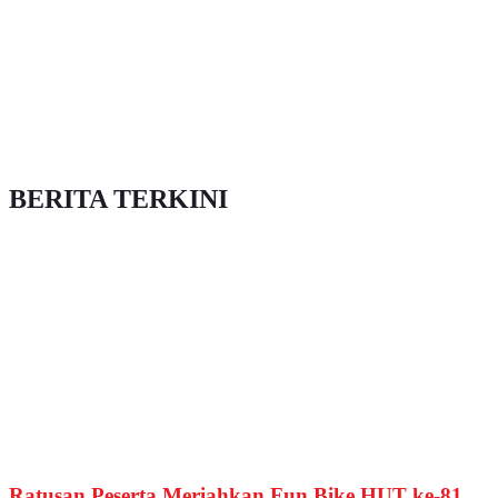
BERITA TERKINI
Ratusan Peserta Meriahkan Fun Bike HUT ke-81