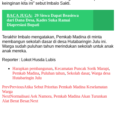
keinginan kita ini” sebut Imbalo Sakti.
BACA JUGA:
29 Siswa Dapat Beasiswa
dari Dana Desa, Kades Suka Ramai
Diapresiasi Bupati
Terakhir Imbalo mengatakan, Pemkab Madina di minta
membangun sekolah dasar di desa Hutabaringin Julu ini.
Warga sudah puluhan tahun merindukan sekolah untuk anak
anak mereka.
Reporter : Lokot Husda Lubis
Harapkan pembangunan
,
Kecamatan Puncak Sorik Marapi
,
Pemkab Madina
,
Puluhan tahun
,
Sekolah dasar
,
Warga desa
Hutabaringin Julu
Prev
Previous
Atika Sebut Prioritas Pemkab Madina Keselamatan
Warga
Next
Normalisasi Aek Namora, Pemkab Madina Akan Turunkan
Alat Berat Besar.
Next