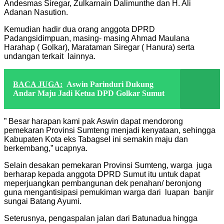
Andesmas Siregar, Zulkarnain Dalimunthe dan H. Ali
Adanan Nasution.
Kemudian hadir dua orang anggota DPRD
Padangsidimpuan, masing- masing Ahmad Maulana
Harahap ( Golkar), Marataman Siregar ( Hanura) serta
undangan terkait lainnya.
BACA JUGA:
Aswin Parinduri Dukung
Andar Maju Jadi Ketua DPD Golkar Sumut
” Besar harapan kami pak Aswin dapat mendorong
pemekaran Provinsi Sumteng menjadi kenyataan, sehingga
Kabupaten Kota eks Tabagsel ini semakin maju dan
berkembang,” ucapnya.
Selain desakan pemekaran Provinsi Sumteng, warga juga
berharap kepada anggota DPRD Sumut itu untuk dapat
meperjuangkan pembangunan dek penahan/ beronjong
guna mengantisipasi pemukiman warga dari luapan banjir
sungai Batang Ayumi.
Seterusnya, pengaspalan jalan dari Batunadua hingga