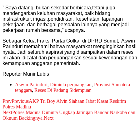
” Saya datang bukan sekedar berbicara,tetapi juga
mendengarkan keluhan masyarakat, baik bidang
insfrastruktur, irigasi,pendidikan, kesehatan lapangan
pekerjaan dan berbagai persoalan lainnya yang menjadi
pekerjaan rumah bersama,” ucapnya.
Sebagai Ketua Fraksi Partai Golkar di DPRD Sumut, Aswin
Parinduri memahami bahwa masyarakat menginginkan hasil
nyata. Jadi seluruh aspirasi yang disampaikan dalam reses
ini akan dicatat dan perjuangankan sesuai kewenangan dan
kemampuan anggaran pemerintah.
Reporter Munir Lubis
Aswin Parinduri
,
Diminta perjuangkan
,
Provinsi Sumatera
tenggara
,
Reses Di Padang Sidempuan
Prev
Previous
AKP Tri Boy Alvin Siahaan Jabat Kasat Reskrim
Polres Madina
Next
Polres Madina Diminta Ungkap Jaringan Bandar Narkoba dan
Oknum Backingnya.
Next