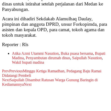
dinas untuk istirahat setelah perjalanan dari Medan ke
Panyabungan.
Acara ini dihadiri Sekdakab Alamulhaq Daulay,
pimpinan dan anggota DPRD, unsur Forkopimda, para
asisten dan kepala OPD, para camat, tokoh agama dan
tokoh masyarakat.
Reporter : Rls
Atika Azmi Utammi Nasution
,
Buka puasa bersama
,
Bupati
Madina
,
Penyambutan dirumah dinas
,
Saipullah Nasution
,
Wakil bupati madina
Prev
Previous
Minggu Ketiga Ramadhan, Pedagang Baju Ramai
Didatangi Pembeli
Next
Saipullah Disambut Ratusan Warga Gunung Baringin di
Kediamannya
Next