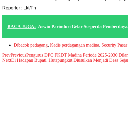
Reporter : Lkt/Fn
BACA JUGA:
Aswin Parinduri Gelar Sosperda Pemberday
Dibacok pedagang
,
Kadis perdagangan madina
,
Security Pasa
Prev
Previous
Pengurus DPC FKDT Madina Periode 2025-2030 Dila
Next
Di Hadapan Bupati, Hutapungkut Diusulkan Menjadi Desa Seja