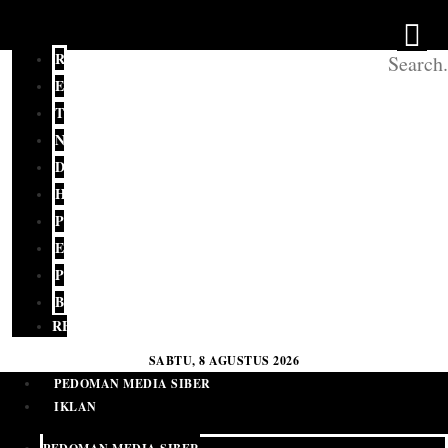
REDAKSI
EDITORIAL
TERKINI
NASIONAL
DAERAH
HUKUM
POLITIK
EKONOMI
PENDIDIKAN
BUDAYA
RELIGI
SABTU, 8 AGUSTUS 2026
PEDOMAN MEDIA SIBER
IKLAN