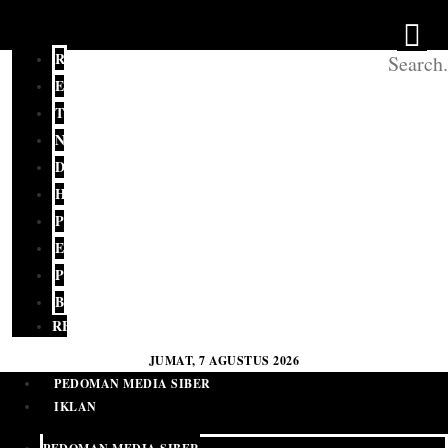
REDAKSI
EDITORIAL
TERKINI
NASIONAL
DAERAH
HUKUM
POLITIK
EKONOMI
PENDIDIKAN
BUDAYA
RELIGI
JUMAT, 7 AGUSTUS 2026
PEDOMAN MEDIA SIBER
IKLAN