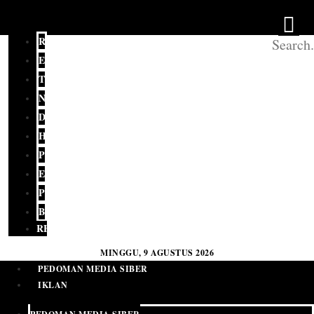
REDAKSI
EDITORIAL
TERKINI
NASIONAL
DAERAH
HUKUM
POLITIK
EKONOMI
PENDIDIKAN
BUDAYA
RELIGI
MINGGU, 9 AGUSTUS 2026
PEDOMAN MEDIA SIBER
IKLAN