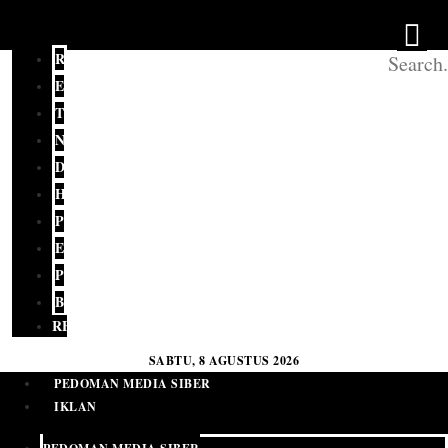
REDAKSI
EDITORIAL
TERKINI
NASIONAL
DAERAH
HUKUM
POLITIK
EKONOMI
PENDIDIKAN
BUDAYA
RELIGI
SABTU, 8 AGUSTUS 2026
PEDOMAN MEDIA SIBER
IKLAN