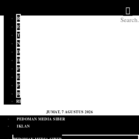
REDAKSI
EDITORIAL
TERKINI
NASIONAL
DAERAH
HUKUM
POLITIK
EKONOMI
PENDIDIKAN
BUDAYA
RELIGI
JUMAT, 7 AGUSTUS 2026
PEDOMAN MEDIA SIBER
IKLAN