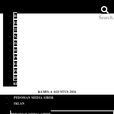
REDAKSI
EDITORIAL
TERKINI
NASIONAL
DAERAH
HUKUM
POLITIK
EKONOMI
PENDIDIKAN
BUDAYA
RELIGI
KAMIS, 6 AGUSTUS 2026
PEDOMAN MEDIA SIBER
IKLAN