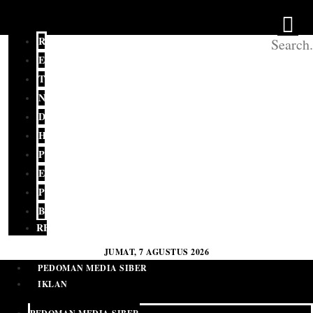
REDAKSI
EDITORIAL
TERKINI
NASIONAL
DAERAH
HUKUM
POLITIK
EKONOMI
PENDIDIKAN
BUDAYA
RELIGI
JUMAT, 7 AGUSTUS 2026
PEDOMAN MEDIA SIBER
IKLAN