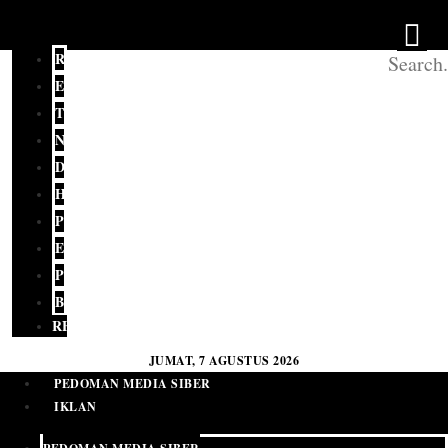
REDAKSI
EDITORIAL
TERKINI
NASIONAL
DAERAH
HUKUM
POLITIK
EKONOMI
PENDIDIKAN
BUDAYA
RELIGI
JUMAT, 7 AGUSTUS 2026
PEDOMAN MEDIA SIBER
IKLAN