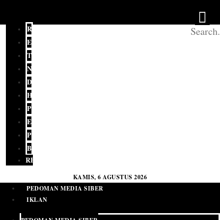
REDAKSI
EDITORIAL
TERKINI
NASIONAL
DAERAH
HUKUM
POLITIK
EKONOMI
PENDIDIKAN
BUDAYA
RELIGI
KAMIS, 6 AGUSTUS 2026
PEDOMAN MEDIA SIBER
IKLAN