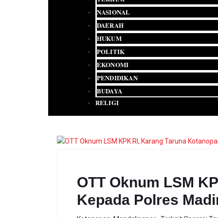
NASIONAL
DAERAH
HUKUM
POLITIK
EKONOMI
PENDIDIKAN
BUDAYA
RELIGI
OTT Oknum LSM KPK 
Kepada Polres Madi