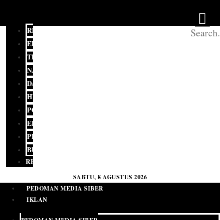
REDAKSI
EDITORIAL
TERKINI
NASIONAL
DAERAH
HUKUM
POLITIK
EKONOMI
PENDIDIKAN
BUDAYA
RELIGI
SABTU, 8 AGUSTUS 2026
PEDOMAN MEDIA SIBER
IKLAN