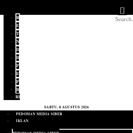
REDAKSI
EDITORIAL
TERKINI
NASIONAL
DAERAH
HUKUM
POLITIK
EKONOMI
PENDIDIKAN
BUDAYA
RELIGI
SABTU, 8 AGUSTUS 2026
PEDOMAN MEDIA SIBER
IKLAN