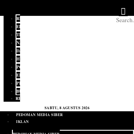
REDAKSI
EDITORIAL
TERKINI
NASIONAL
DAERAH
HUKUM
POLITIK
EKONOMI
PENDIDIKAN
BUDAYA
RELIGI
SABTU, 8 AGUSTUS 2026
PEDOMAN MEDIA SIBER
IKLAN