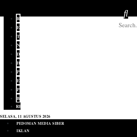
REDAKSI
EDITORIAL
TERKINI
NASIONAL
DAERAH
HUKUM
POLITIK
EKONOMI
PENDIDIKAN
BUDAYA
RELIGI
SELASA, 11 AGUSTUS 2026
PEDOMAN MEDIA SIBER
IKLAN