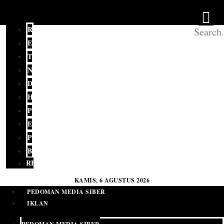
REDAKSI
EDITORIAL
TERKINI
NASIONAL
DAERAH
HUKUM
POLITIK
EKONOMI
PENDIDIKAN
BUDAYA
RELIGI
KAMIS, 6 AGUSTUS 2026
PEDOMAN MEDIA SIBER
IKLAN