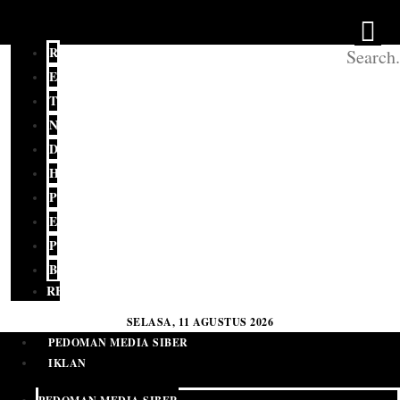
REDAKSI
EDITORIAL
TERKINI
NASIONAL
DAERAH
HUKUM
POLITIK
EKONOMI
PENDIDIKAN
BUDAYA
RELIGI
SELASA, 11 AGUSTUS 2026
PEDOMAN MEDIA SIBER
IKLAN