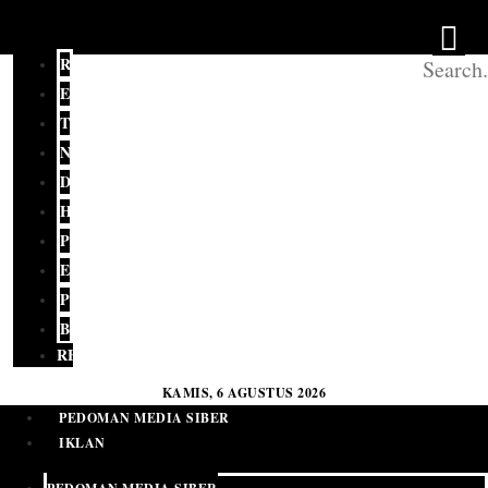
REDAKSI
EDITORIAL
TERKINI
NASIONAL
DAERAH
HUKUM
POLITIK
EKONOMI
PENDIDIKAN
BUDAYA
RELIGI
KAMIS, 6 AGUSTUS 2026
PEDOMAN MEDIA SIBER
IKLAN