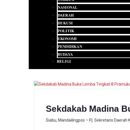
NASIONAL
DAERAH
HUKUM
POLITIK
EKONOMI
PENDIDIKAN
BUDAYA
RELIGI
Sekdakab Madina Bu
Siabu, Mandailingpos – Pj. Sekretaris Daera