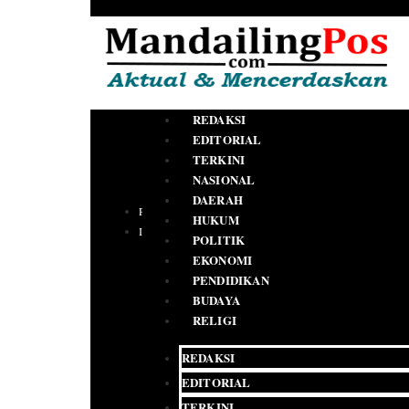
REDAKSI
EDITORIAL
TERKINI
NASIONAL
DAERAH
PEDOMAN MEDIA SIBER
HUKUM
IKLAN
POLITIK
EKONOMI
PENDIDIKAN
BUDAYA
RELIGI
REDAKSI
EDITORIAL
TERKINI