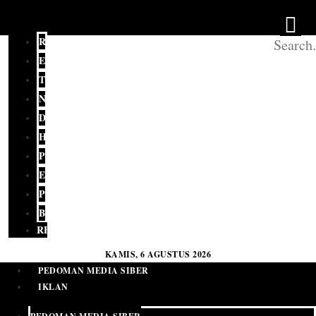
REDAKSI
EDITORIAL
TERKINI
NASIONAL
DAERAH
HUKUM
POLITIK
EKONOMI
PENDIDIKAN
BUDAYA
RELIGI
KAMIS, 6 AGUSTUS 2026
PEDOMAN MEDIA SIBER
IKLAN