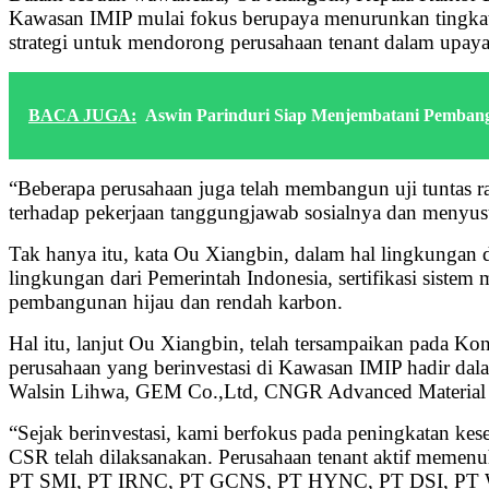
Kawasan IMIP mulai fokus berupaya menurunkan tingkat
strategi untuk mendorong perusahaan tenant dalam upaya
BACA JUGA:
Aswin Parinduri Siap Menjembatani Pemba
“Beberapa perusahaan juga telah membangun uji tuntas ra
terhadap pekerjaan tanggungjawab sosialnya dan menyusu
Tak hanya itu, kata Ou Xiangbin, dalam hal lingkungan
lingkungan dari Pemerintah Indonesia, sertifikasi sistem 
pembangunan hijau dan rendah karbon.
Hal itu, lanjut Ou Xiangbin, telah tersampaikan pada K
perusahaan yang berinvestasi di Kawasan IMIP hadir dala
Walsin Lihwa, GEM Co.,Ltd, CNGR Advanced Material Co.
“Sejak berinvestasi, kami berfokus pada peningkatan keseh
CSR telah dilaksanakan. Perusahaan tenant aktif memenu
PT SMI, PT IRNC, PT GCNS, PT HYNC, PT DSI, PT WNII