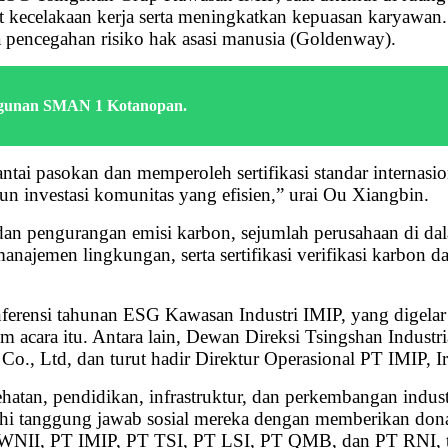
 kecelakaan kerja serta meningkatkan kepuasan karyawa
 pencegahan risiko hak asasi manusia (Goldenway).
ngunan SMAN 1 Kotanopan.
ntai pasokan dan memperoleh sertifikasi standar internas
n investasi komunitas yang efisien,” urai Ou Xiangbin.
 dan pengurangan emisi karbon, sejumlah perusahaan di d
manajemen lingkungan, serta sertifikasi verifikasi karbon 
onferensi tahunan ESG Kawasan Industri IMIP, yang digela
m acara itu. Antara lain, Dewan Direksi Tsingshan Indust
, Ltd, dan turut hadir Direktur Operasional PT IMIP, Ir
atan, pendidikan, infrastruktur, dan perkembangan industri
hi tanggung jawab sosial mereka dengan memberikan donas
, PT IMIP, PT TSI, PT LSI, PT QMB, dan PT RNI, telah