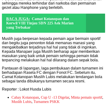
sehingga mereka terhindar dari narkoba dan permainan
gezet atau Hanphone yang berlebih.
BACA JUGA:
Camat Kotanopan dan
Korwil VIII Tinjau SDN 225 Aek Marian
yang Terbakar
Muslih juga berpesan kepada pemain agar bermain sportif
dan begitu juga penonton tidak memanas manasi yang
mengakibatkan terjadinya hal hal yang tidak di inginkan.
Kepada Manajaer juga Muslih berharap agar memberikan
masukan yang baik untuk pemain sehingga pemain tidak
terpancing melakukan hal hal dilarang dalam sepak bola.
Pantauan di lapangan, laga pembukaan dalam turnamen ini
berhadapan Rasela FC dengan Fonot FC. Sebelum itu,
Camat Kotanopan Muslih Lubis melakukan tendangan bola
sebagai tanda dibukanya turnamen secara resmi.
Reporter : Lokot Husda Lubis
Cahay Kotanopan
,
Cup U -13 Digelar
,
Minta pemain sportif
,
Muslih Lubis
,
Turnamen PSKK