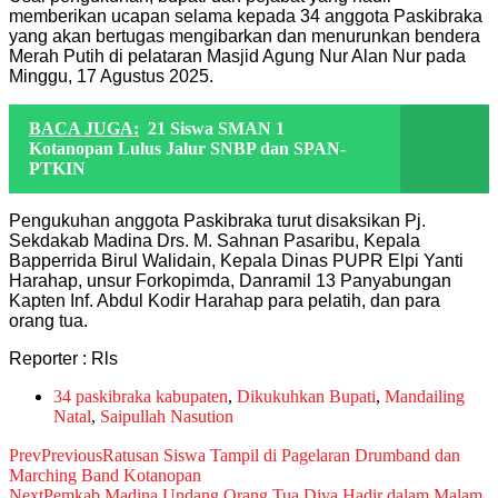
memberikan ucapan selama kepada 34 anggota Paskibraka
yang akan bertugas mengibarkan dan menurunkan bendera
Merah Putih di pelataran Masjid Agung Nur Alan Nur pada
Minggu, 17 Agustus 2025.
BACA JUGA:
21 Siswa SMAN 1
Kotanopan Lulus Jalur SNBP dan SPAN-
PTKIN
Pengukuhan anggota Paskibraka turut disaksikan Pj.
Sekdakab Madina Drs. M. Sahnan Pasaribu, Kepala
Bapperrida Birul Walidain, Kepala Dinas PUPR Elpi Yanti
Harahap, unsur Forkopimda, Danramil 13 Panyabungan
Kapten Inf. Abdul Kodir Harahap para pelatih, dan para
orang tua.
Reporter : Rls
34 paskibraka kabupaten
,
Dikukuhkan Bupati
,
Mandailing
Natal
,
Saipullah Nasution
Prev
Previous
Ratusan Siswa Tampil di Pagelaran Drumband dan
Marching Band Kotanopan
Next
Pemkab Madina Undang Orang Tua Diva Hadir dalam Malam