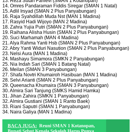
13. Reza Sutan Fahlevi (SMAN 1 Kotanopan)
14. Omres Pandaraman Fiddis Siregar (SMAN 1 Natal)
15. Adlil Irsyad (SMAN 2 Plus Panyabungan)
16. Raja Syahdillah Muda Nst (MAN 1 Madina)
17. Rasyid Hadi Wijoyo (MAN 2 Madina)
18. Zahra Yujia Putri (SMAN 2 Plus Panyabungan)
19. Raihana Alisha Husin (SMAN 2 Plus Panyabungan)
20. Suci Marhamah (MAN 4 Madina)
21. Alya Rahma Yanti Hsb (SMAN 2 Plus Panyabungan)
22. Abry Yanti Widuri Nasution (SMAN 2 Plus Panyabungan)
23. Nelsi Aura (MAN 1 Madina)
24. Mashayu Simamora (SMKN 2 Panyabungan)
25. Nia Indah Sari (SMAN 1 Batang Natal)
26. Meilan (SMAN 3 Panyabungan)
27. Shafa Novtri Khumairoh Hasibuan (MAN 1 Madina)
28. Selvi Arianti (SMAN 2 Plus Panyabungan)
29. Queenacha Khumaira (SMAN 3 Panyabungan)
30. Almira Sari Tanjung (SMKS Hamid Hamka)
31. Jihan Zahira (SMKN 1 Panyabungan)
32. Almira Gustiani (SMAN 1 Ranto Baek)
33. Riani Saputri (SMAN 1 Panyabungan)
34. Naira Galiya (MAN 1 Madina)
BACA JUGA:
Reuni SMAN 1 Kotanopan,
Bupati Sebut Kepala Sekolah Harus Punya