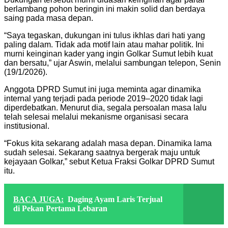
berlambang pohon beringin ini makin solid dan berdaya
saing pada masa depan.
“Saya tegaskan, dukungan ini tulus ikhlas dari hati yang
paling dalam. Tidak ada motif lain atau mahar politik. Ini
murni keinginan kader yang ingin Golkar Sumut lebih kuat
dan bersatu,” ujar Aswin, melalui sambungan telepon, Senin
(19/1/2026).
Anggota DPRD Sumut ini juga meminta agar dinamika
internal yang terjadi pada periode 2019–2020 tidak lagi
diperdebatkan. Menurut dia, segala persoalan masa lalu
telah selesai melalui mekanisme organisasi secara
institusional.
“Fokus kita sekarang adalah masa depan. Dinamika lama
sudah selesai. Sekarang saatnya bergerak maju untuk
kejayaan Golkar,” sebut Ketua Fraksi Golkar DPRD Sumut
itu.
BACA JUGA:
Daging Ayam Laris Terjual
di Pekan Pertama Lebaran