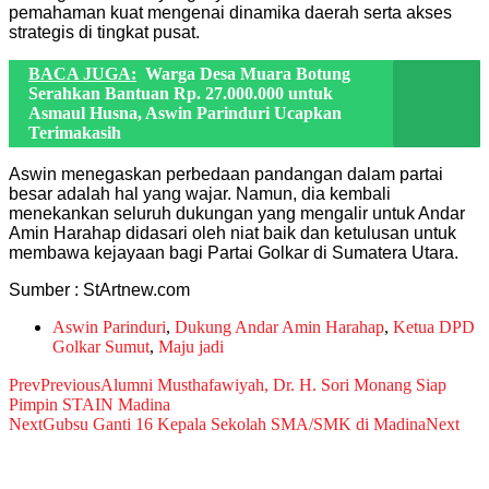
pemahaman kuat mengenai dinamika daerah serta akses
strategis di tingkat pusat.
BACA JUGA:
Warga Desa Muara Botung
Serahkan Bantuan Rp. 27.000.000 untuk
Asmaul Husna, Aswin Parinduri Ucapkan
Terimakasih
Aswin menegaskan perbedaan pandangan dalam partai
besar adalah hal yang wajar. Namun, dia kembali
menekankan seluruh dukungan yang mengalir untuk Andar
Amin Harahap didasari oleh niat baik dan ketulusan untuk
membawa kejayaan bagi Partai Golkar di Sumatera Utara.
Sumber : StArtnew.com
Aswin Parinduri
,
Dukung Andar Amin Harahap
,
Ketua DPD
Golkar Sumut
,
Maju jadi
Prev
Previous
Alumni Musthafawiyah, Dr. H. Sori Monang Siap
Pimpin STAIN Madina
Next
Gubsu Ganti 16 Kepala Sekolah SMA/SMK di Madina
Next