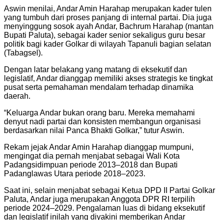
Aswin menilai, Andar Amin Harahap merupakan kader tulen
yang tumbuh dari proses panjang di internal partai. Dia juga
menyinggung sosok ayah Andar, Bachrum Harahap (mantan
Bupati Paluta), sebagai kader senior sekaligus guru besar
politik bagi kader Golkar di wilayah Tapanuli bagian selatan
(Tabagsel).
Dengan latar belakang yang matang di eksekutif dan
legislatif, Andar dianggap memiliki akses strategis ke tingkat
pusat serta pemahaman mendalam terhadap dinamika
daerah.
“Keluarga Andar bukan orang baru. Mereka memahami
denyut nadi partai dan konsisten membangun organisasi
berdasarkan nilai Panca Bhakti Golkar,” tutur Aswin.
Rekam jejak Andar Amin Harahap dianggap mumpuni,
mengingat dia pernah menjabat sebagai Wali Kota
Padangsidimpuan periode 2013–2018 dan Bupati
Padanglawas Utara periode 2018–2023.
Saat ini, selain menjabat sebagai Ketua DPD II Partai Golkar
Paluta, Andar juga merupakan Anggota DPR RI terpilih
periode 2024–2029. Pengalaman luas di bidang eksekutif
dan legislatif inilah yang diyakini memberikan Andar