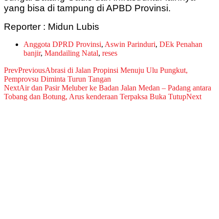
yang bisa di tampung di APBD Provinsi.
Reporter : Midun Lubis
Anggota DPRD Provinsi
,
Aswin Parinduri
,
DEk Penahan
banjir
,
Mandailing Natal
,
reses
Prev
Previous
Abrasi di Jalan Propinsi Menuju Ulu Pungkut,
Pemprovsu Diminta Turun Tangan
Next
Air dan Pasir Meluber ke Badan Jalan Medan – Padang antara
Tobang dan Botung, Arus kenderaan Terpaksa Buka Tutup
Next