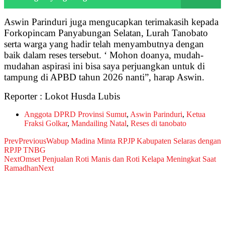
Aswin Parinduri juga mengucapkan terimakasih kepada
Forkopincam Panyabungan Selatan, Lurah Tanobato
serta warga yang hadir telah menyambutnya dengan
baik dalam reses tersebut. ‘ Mohon doanya, mudah-
mudahan aspirasi ini bisa saya perjuangkan untuk di
tampung di APBD tahun 2026 nanti”, harap Aswin.
Reporter : Lokot Husda Lubis
Anggota DPRD Provinsi Sumut
,
Aswin Parinduri
,
Ketua
Fraksi Golkar
,
Mandailing Natal
,
Reses di tanobato
Prev
Previous
Wabup Madina Minta RPJP Kabupaten Selaras dengan
RPJP TNBG
Next
Omset Penjualan Roti Manis dan Roti Kelapa Meningkat Saat
Ramadhan
Next