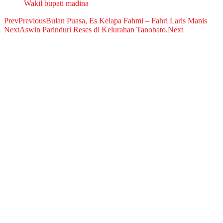
Wakil bupati madina
Prev
Previous
Bulan Puasa, Es Kelapa Fahmi – Fahri Laris Manis
Next
Aswin Parinduri Reses di Kelurahan Tanobato.
Next