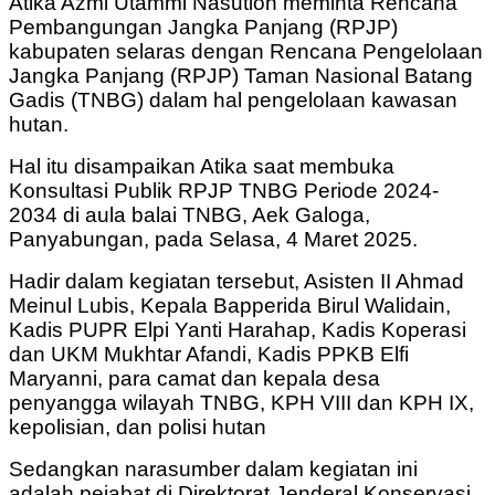
Atika Azmi Utammi Nasution meminta Rencana
Pembangungan Jangka Panjang (RPJP)
kabupaten selaras dengan Rencana Pengelolaan
Jangka Panjang (RPJP) Taman Nasional Batang
Gadis (TNBG) dalam hal pengelolaan kawasan
hutan.
Hal itu disampaikan Atika saat membuka
Konsultasi Publik RPJP TNBG Periode 2024-
2034 di aula balai TNBG, Aek Galoga,
Panyabungan, pada Selasa, 4 Maret 2025.
Hadir dalam kegiatan tersebut, Asisten II Ahmad
Meinul Lubis, Kepala Bapperida Birul Walidain,
Kadis PUPR Elpi Yanti Harahap, Kadis Koperasi
dan UKM Mukhtar Afandi, Kadis PPKB Elfi
Maryanni, para camat dan kepala desa
penyangga wilayah TNBG, KPH VIII dan KPH IX,
kepolisian, dan polisi hutan
Sedangkan narasumber dalam kegiatan ini
adalah pejabat di Direktorat Jenderal Konservasi