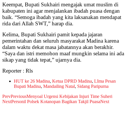
Keempat, Bupati Sukhairi mengajak umat muslim di
kabupaten ini agar menjalankan ibadah puasa dengan
baik. “Semoga ibadah yang kita laksanakan mendapat
rida dari Allah SWT,” harap dia.
Kelima, Bupati Sukhairi pamit kepada jajaran
pemerintahan dan seluruh masyarakat Madina karena
dalam waktu dekat masa jabatannya akan berakhir.
“Saya dan istri memohon maaf mungkin selama ini ada
sikap yang tidak tepat,” ujarnya dia.
Reporter : Rls
HUT ke 26 Madina
,
Ketua DPRD Madina
,
LIma Pesan
Bupati Madina
,
Mandailing Natal
,
Sidang Paripurna
Prev
Previous
Menyoal Urgensi Kebijakan Injuri Time Suheri
Next
Personil Polsek Kotanopan Bagikan Takjil Puasa
Next