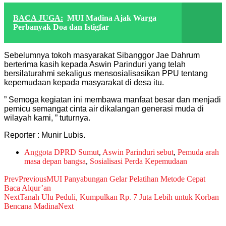
BACA JUGA:
MUI Madina Ajak Warga
Perbanyak Doa dan Istigfar
Sebelumnya tokoh masyarakat Sibanggor Jae Dahrum
berterima kasih kepada Aswin Parinduri yang telah
bersilaturahmi sekaligus mensosialisasikan PPU tentang
kepemudaan kepada masyarakat di desa itu.
” Semoga kegiatan ini membawa manfaat besar dan menjadi
pemicu semangat cinta air dikalangan generasi muda di
wilayah kami, ” tuturnya.
Reporter : Munir Lubis.
Anggota DPRD Sumut
,
Aswin Parinduri sebut
,
Pemuda arah
masa depan bangsa
,
Sosialisasi Perda Kepemudaan
Prev
Previous
MUI Panyabungan Gelar Pelatihan Metode Cepat
Baca Alqur’an
Next
Tanah Ulu Peduli, Kumpulkan Rp. 7 Juta Lebih untuk Korban
Bencana Madina
Next