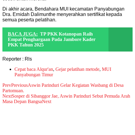
Di akhir acara, Bendahara MUI kecamatan Panyabungan
Dra. Ernidah Dalimunthe menyerahkan sertifikat kepada
semua peserta pelatihan.
BACA JUGA:
TP PKK Kotanopan Raih
Empat Penghargaan Pada Jambore Kader
PKK Tahun 2025
Reporter : Rls
Cepat baca Alqur'an
,
Gejar pelatihan metode
,
MUI
Panyabungan Timur
Prev
Previous
Aswin Parinduri Gelar Kegiatan Wasbang di Desa
Partomuan.
Next
Sosper di Sibanggor Jae, Aswin Parinduri Sebut Pemuda Arah
Masa Depan Bangsa
Next