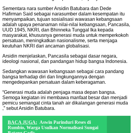
Sementara nara sumber Arsidin Batubara dan Dede
Hafirman Said sebagai narasumber dalam kesempatan itu
menyampaikan, tujuan sosialisasi wawasan kebangsaan
adalah upaya penanaman nilai-nilai kebangsaan, Pancasila,
UUD 1945, NKRI, dan Bhinneka Tunggal Ika kepada
masyarakat, khususnya generasi muda untuk memperkokoh
persatuan, meningkatkan nasionalisme, serta menjaga
keutuhan NKRI dari ancaman globalisasi.
Arsidin menjelaskan, Pancasila sebagai dasar negara,
ideologi nasional, dan pandangan hidup bangsa Indonesia.
Sedangkan wawasan kebangsaan sebagai cara pandang
bangsa terhadap diri dan lingkungannya dengan
mengedepankan persatuan dalam keberagaman.
“Generasi muda adalah penjaga masa depan bangsa.
Semoga kegiatan ini membawa manfaat besar dan menjadi
pemicu semangat cinta tanah air dikalangan generasi muda
,” sebut Arsidin Batubara.
BACA JUGA:
Aswin Parinduri Reses di
Rumbio, Warga Usulkan Normalisasi Sungai
Batang Gadis.