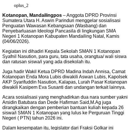
oplus_2
Kotanopan, Mandailingpos
– Anggota DPRD Provinsi
Sumatera Utara H. Aswin Parinduri menggelar sosialisasi
Penguatan Wawasan Kebangsaan (Wasbang) dan
Penyebarluasan Ideologi Pancasila di lingkungan SMA
Negeri 1 Kotanopan Kabupaten Mandailing Natal, Kamis
(04/06/2026).
Kegiatan ini dihadiri Kepala Sekolah SMAN 1 Kotanopan
Syafnil Nasution, para guru, tata usaha, orangtua/ wali siswa
dan ratusan siswa/i yang ada disekolah itu.
Juga hadir Wakil Ketua DPRD Madina Indah Annisa, Camat
Kotanopan Enda Mora Lubis diwakili Aswan Lubis, Kapolsek
AKP Syarifuddin Nasution, Kalapas, Lurah Pasar Kotanopan
diwakili Kasipem Eva Susanti dan undangan terkait lainnya.
Acara sosialisasi yang menghadirkan dua nara sumber yakni
Arsidin Batubara dan Dede Hafirman Said,M.Ag juga
dirangkaikan dengan pemberian bantuan kuliah kepada 26
siswa/i SMAN 1 Kotanopan yang lulus ke Perguruan Tinggi
Negeri ( PTN) tahun 2026 ini.
Dalam kesempatan itu, legislator dari Fraksi Golkar ini