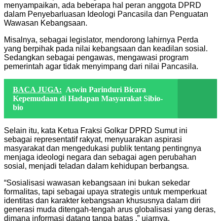
menyampaikan, ada beberapa hal peran anggota DPRD
dalam Penyebarluasan Ideologi Pancasila dan Penguatan
Wawasan Kebangsaan.
Misalnya, sebagai legislator, mendorong lahirnya Perda
yang berpihak pada nilai kebangsaan dan keadilan sosial.
Sedangkan sebagai pengawas, mengawasi program
pemerintah agar tidak menyimpang dari nilai Pancasila.
BACA JUGA:
Aswin Parinduri Bicara
Kepemudaan di Hadapan Masyarakat Sibio-
bio
Selain itu, kata Ketua Fraksi Golkar DPRD Sumut ini
sebagai representatif rakyat, menyuarakan aspirasi
masyarakat dan mengedukasi publik tentang pentingnya
menjaga ideologi negara dan sebagai agen perubahan
sosial, menjadi teladan dalam kehidupan berbangsa.
“Sosialisasi wawasan kebangsaan ini bukan sekedar
formalitas, tapi sebagai upaya strategis untuk memperkuat
identitas dan karakter kebangsaan khususnya dalam diri
generasi muda ditengah-tengah arus globalisasi yang deras,
dimana informasi datang tanpa batas ,” ujarnya.